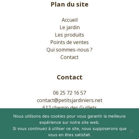
Plan du site
Accueil
Le jardin
Les produits
Points de ventes
Qui sommes-nous ?
Contact
Contact
06 25 72 16 57
contact@petitsjardiniers.net
612 chemin des Guillets
38380 Saint-Pierre-de-Chartreuse
Nous utilisons des cookies pour vous garantir la meilleure
expérience sur notre site web.
Si vous continuez à utiliser ce site, nous supposerons que
Mentions Légales
vous en êtes satisfait.